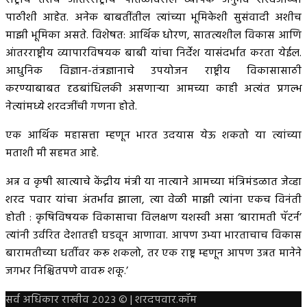
राष्ट्रीय तसेच आंतरराष्ट्रीय पातळीवरील व्यापक अनुभव शरदजींच्या
पाठीशी आहेत. अनेक बाबतींतील त्यांच्या भूमिकेशी सुसंवादी अशीच
माझी भूमिका असते. विशेषत: आर्थिक धोरण, सातत्यशील विकास आणि
आंतरराष्ट्रीय व्यापारविषयक बाबी यांचा निर्देश यासंदर्भात करता येईल.
आधुनिक विज्ञान-तंत्रज्ञानाचे उपयोजन राष्ट्रीय विकासासाठी
करण्याबाबत दृढबांधिलकी असणाऱ्या आमच्या काही अत्यंत प्रगल्भ
नेत्यांमध्ये शरदजींची गणना होते.
एक आर्थिक महासत्ता म्हणून भारत उदयास येऊ शकतो या त्यांच्या
मताशी मी सहमत आहे.
अन्न व कृषी खात्याचे केंद्रीय मंत्री या नात्याने आमच्या मंत्रिमंडळात जेव्हा
शरद पवार यांचा अंतर्भाव झाला, त्या वेळी माझी त्यांना एकच विनंती
होती : कृषिविषयक विकासाचा विलक्षण यशस्वी असा ‘बारामती पॅटर्न’
त्यांनी उर्वरित देशातही घडवून आणावा. आपण उभ्या भारताचाच विकास
बारामतीच्या धर्तीवर करू शकलो, तर एक राष्ट्र म्हणून आपण उन्नत मानेने
जगभर निश्चितपणे वावरू शकू.’
सर्व अधिकार राखीव २०२३ © | शरदपवार.कॉम