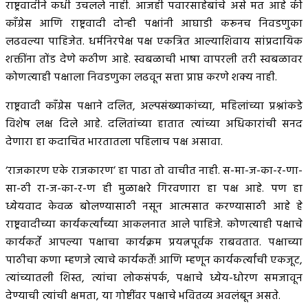
राष्ट्रवादीने कधी उचलले नाही. आजही पवारसाहेबांचे असे मत आहे की
कॉंग्रेस आणि राष्ट्रवादी दोन्ही पक्षांनी आघाडी करूनच निवडणुका
लढवल्या पाहिजेत. धर्मनिरपेक्ष पक्ष एकत्रित आल्याशिवाय सांप्रदायिक
शक्तींना तोंड देणे कठीण आहे. स्वबळाची भाषा वापरली तरी स्वबळावर
कोणत्याही पक्षाला निवडणुका लढवून सत्ता प्राप्त करणे शक्य नाही.
राष्ट्रवादी कॉंग्रेस पक्षाने दलित, अल्पसंख्याकांच्या, महिलांच्या प्रश्नांकडे
विशेष लक्ष दिले आहे. दलितांच्या हातात त्यांच्या अधिकारांची सनद
देणारा हा कदाचित भारतातला पहिलाच पक्ष असावा.
‘राजकारण एके राजकारण’ हा पाढा तो वाचीत नाही. स-मा-ज-का-र-णा-
सा-ठी रा-ज-का-र-ण ही मुळाक्षरे गिरवणारा हा पक्ष आहे. पण हा
ध्येयवाद केवळ बोलण्यासाठी नसून आत्मसात करण्यासाठी आहे हे
राष्ट्रवादीच्या कार्यकर्त्यांच्या आकलनात आले पाहिजे. कोणत्याही पक्षाचे
कार्यकर्ते आपल्या पक्षाचा कार्यक्रम प्रयत्नपूर्वक राबवतात. पक्षाच्या
पाठीचा कणा म्हणजे त्याचे कार्यकर्ते! आणि म्हणून कार्यकर्त्यांची एकजूट,
त्यांच्यातली शिस्त, त्यांचा लोकसंपर्क, पक्षाचे ध्येय-धोरण समजावून
देण्याची त्यांची क्षमता, या गोष्टींवर पक्षाचे भवितव्य अवलंबून असते.