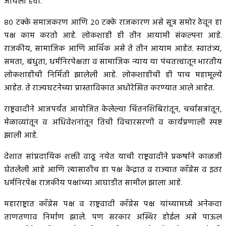
जायला हवा.
८० टक्के समाजकरण आणि २० टक्के राजकारण असे सूत्र समोर ठेवून हा
पक्ष काम करतो आहे. लोकशाही ही तीन आयामी संकल्पना आहे.
राजकीय, सामाजिक आणि आर्थिक असे ते तीन आयाम आहेत. स्वातंत्र्य,
समता, बंधुता, धर्मनिरपेक्षता व सामाजिक न्याय या पंचतत्त्वातून भारतीय
लोकशाहीची निर्मिती झालेली आहे. लोकशाहीची ही पाच महामूल्ये
आहेत. ते राज्यघटनेच्या प्रास्ताविकात अधोरेखित करण्यात आले आहेत.
राष्ट्रवादीने आजपर्यंत आयोजित केलेल्या चिंतनशिबिरांतून, चर्चासत्रांतून,
मेळाव्यांतून व अधिवेशनांतून तिची विचारसरणी व कार्यप्रणाली स्पष्ट
झाली आहे.
देशात सांप्रदायिक शक्ती वाढू नयेत याची राष्ट्रवादीने प्रकर्षाने काळजी
घेतलेली आहे आणि त्यासाठीच हा पक्ष केंद्रात व राज्यात कॉंग्रेस व इतर
धर्मनिरपेक्ष राजकीय पक्षांच्या आघाडीत सामील झाला आहे.
महाराष्ट्रात कॉंग्रेस पक्ष व राष्ट्रवादी कॉंग्रेस पक्ष यांच्यामध्ये अनेकदा
ताणतणाव निर्माण झाले. पण सरकार अस्थिर होईल असे पाऊल