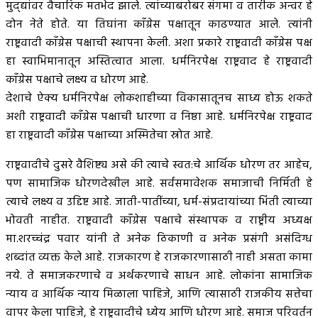
मुद्द्यांवर वैचारिक मतभेद झाले. त्यांच्याबरोबर संगमा व तारीक अन्वर हे
दोन नेते होते. या तिघांना कॉंग्रेस पक्षातून काढण्यात आले. त्यांनी
राष्ट्रवादी कॉंग्रेस पक्षाची स्थापना केली. अशा प्रकारे राष्ट्रवादी कॉंग्रेस पक्ष
हा स्वाभिमानातून अस्तित्वात आला. धर्मनिरपेक्ष राष्ट्रवाद हे राष्ट्रवादी
कॉंग्रेस पक्षाचे लक्ष्य व धोरण आहे.
देशाचे ऐक्य धर्मनिरपेक्ष लोकशाहीच्या विकासातूनच साध्य होऊ शकते
अशी राष्ट्रवादी कॉंग्रेस पक्षाची धारणा व निष्ठा आहे. धर्मनिरपेक्ष राष्ट्रवाद
हा राष्ट्रवादी कॉंग्रेस पक्षाच्या अस्मितेचा स्रोत आहे.
राष्ट्रवादीचे दुसरे वैशिष्ट्य असे की त्याचे स्वत:चे आर्थिक धोरण तर आहेच,
पण सामाजिक धोरणदेखील आहे. सर्वसमावेशक समाजाची निर्मिती हे
त्याचे लक्ष्य व उद्दिष्ट आहे. जाती-पातींच्या, धर्म-संप्रदायांच्या भिंती त्याच्या
भोवती नाहीत. राष्ट्रवादी कॉंग्रेस पक्षाचे संस्थापक व राष्ट्रीय अध्यक्ष
मा.शरच्चंद्र पवार यांनी ते अनेक ठिकाणी व अनेक प्रसंगी असंदिग्ध
शब्दांत व्यक्त केले आहे. राजकारण हे राजकारणासाठी नाही असता कामा
नये. ते समाजकरणाचे व अर्थकरणाचे साधन आहे. लोकांना सामाजिक
न्याय व आर्थिक न्याय मिळाला पाहिजे, आणि त्यासाठी राजकीय सत्तेचा
वापर केला पाहिजे, हे राष्ट्रवादीचे ध्येय आणि धोरण आहे. समाज परिवर्तन