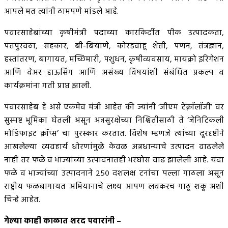
आपले मत त्यांनी ठामपणे मांडले आहे.
पवारसाहेबांच्या कृषीमंत्री पदाच्या कारकिर्दीत पीक उत्पादकता,
पतपुरवठा, सहकार, बी-बियाणे, कोरडवाहू शेती, पणन, तंत्रज्ञान,
हस्तांतरण, बागायत, मच्छिमारी, पशुधन, कृषीव्यवसाय, मायक्रो इरिगेशन
आणि वेअर हाऊसिंग आणि असंख्य विषयांशी संबंधित प्रकल्प व
कार्यक्रमांना गती प्राप्त झाली.
पवारसाहेब हे असे एकमेव मंत्री आहेत की ज्यांनी ‘जीएम टेक्नॉलॉजी’ वर
सुस्पष्ट भूमिका घेतली असून अन्नसुरक्षेच्या निश्चितीसाठी ते ‘जेनिटिकली
मोडिफाइट क्रॉप्स’ चा पुरस्कार करतात. विशेष म्हणजे त्यांच्या दूरदृष्टीने
आखलेल्या व्यवहार्य धोरणांमुळे केवळ अन्नधान्याचे उत्पादन वाढलेले
नाही तर फळे व भाज्यांच्या उत्पादनातही भरघोस वाढ झालेली आहे. यंदा
फळे व भाज्यांच्या उत्पादनाने २५० दशलक्ष टनांचा पल्ला गाठला असून
राष्ट्रीय फळबागायत अभियानाचे लक्ष्य आपण लवकरच गाठू शकू अशी
चिन्हे आहेत.
गेल्या काही काळात शरद पवारांनी –