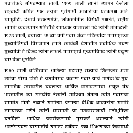
पवारांकडे सोपवण्यात आली. १९९९ साली त्यांनी स्थापन केलेला
राष्ट्रवादी कॉंग्रेस पक्ष संयुक्त पुरोगामी आघाडीचा घटकपक्ष आहे.
यापूर्वीही, देशाचे संरक्षणमंत्री, लोकसभेतील विरोधी पक्षनेते, राष्ट्रीय
आपत्ती व्यवस्थापन समितीचे उपाध्यक्ष यांसारखी पदे त्यांनी सांभाळली.
१९७८ साली, वयाच्या ३८ व्या वर्षी पवार जेव्हा पहिल्यांदा महाराष्ट्राच्या
मुख्यमंत्रिपदी विराजमान झाले त्यावेळी देशातील सर्वाधिक तरुण
मुख्यमंत्री हे बिरुद त्यांना लाभले. महाराष्ट्राचे मुख्यमंत्रिपद त्यांनी एकूण
चार वेळा भूषविले.
१९६० साली अस्तित्वात आलेल्या महाराष्ट्र राज्याचे शिल्पकार असा
ज्यांचा गौरव होतो ते यशवंतराव चव्हाण पवार यांचे मार्गदर्शक-गुरु.
जागतिक स्तरावरील बदलत्या आर्थिक वातावरणाचा अचूक वेध
भारतातील ज्या राजकीय नेत्यांनी सर्वप्रथम घेतला त्यांत पवारांचा
समावेश होतो. नव्याने सामोर्‍या येणाऱ्या वैश्विक आव्हानांना सामोरे
जाण्याच्या दृष्टीने त्यांनी बारामती या मतदारसंघाची मनोभूमिका
बनविली. आर्थिक उदारीकरणाचे पुरस्कर्ते असल्याने त्यांनी
अवर्षणप्रवण बारामतीचे रूपांतर दर्जेदार, उच्च शिक्षणाच्या केंद्रामध्ये